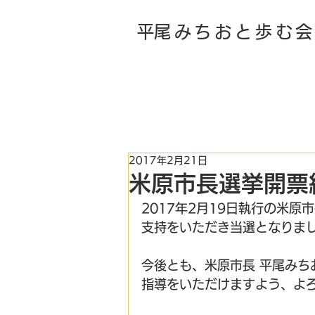
​平尾みちおと歩む
​平 尾 み ち お 後 援 会
2017年2月21日
米原市長選挙開票
2017年2月19日執行の米原
支持をいただき当選となりま
今後とも、米原市長 平尾み
指導をいただけますよう、よ