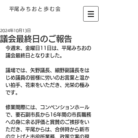
​平尾みちおと歩む会
​平 尾 み ち お 後 援 会
2024年10月13日
議会最終日のご報告
今週末、金曜日11日は、平尾みちおの
議会最終日となりました。
議場では、矢野議長、細野副議長をは
じめ議員の皆様に労いのお言葉と温か
い拍手、花束をいただき、光栄の極み
です。 
修業間際には、コンベンションホール
で、要石副市長から16年間の市長職務
への身に余る評価と賞賛のご挨拶をい
ただき、平尾からは、合併時から新市
の立上げと市役所業務、政策立案の現