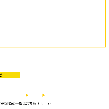
る
​​後援会事
としての実績
▶
動画
▶
お知らせ
〒521-0
各種SNSの一覧はこちら（lit.link）