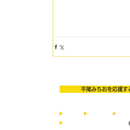
平尾みちおを応援す
▶
トップ
▶
政策提案
▶
市長
▶
お問合せ