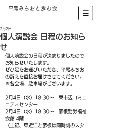
​平尾みちおと歩む会
​平 尾 み ち お 後 援 会
2月2日
個人演説会 日程のお知ら
せ
個人演説会の日程が決まりましたので
お知らせいたします。
ぜひ足をお運びいただき、平尾みちお
の訴えを直接お届けさせてください。
※各会場、駐車場がございます。
2月4日（水）18:30〜　東市辺コミュ
ニティセンター
2月4日（水）18:30〜　彦根勤労福祉
会館 4階
（上記、東近江と彦根は同時刻のスタ